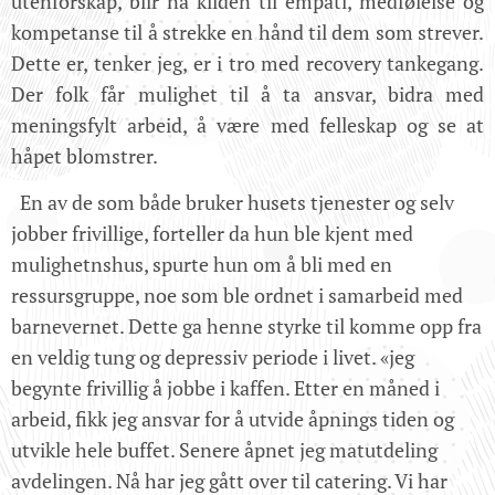
utenforskap, blir nå kilden til empati, medfølelse og
kompetanse til å strekke en hånd til dem som strever.
Dette er, tenker jeg, er i tro med recovery tankegang.
Der folk får mulighet til å ta ansvar, bidra med
meningsfylt arbeid, å være med felleskap og se at
håpet blomstrer.
En av de som både bruker husets tjenester og selv
jobber frivillige, forteller da hun ble kjent med
mulighetnshus, spurte hun om å bli med en
ressursgruppe, noe som ble ordnet i samarbeid med
barnevernet. Dette ga henne styrke til komme opp fra
en veldig tung og depressiv periode i livet. «jeg
begynte frivillig å jobbe i kaffen. Etter en måned i
arbeid, fikk jeg ansvar for å utvide åpnings tiden og
utvikle hele buffet. Senere åpnet jeg matutdeling
avdelingen. Nå har jeg gått over til catering. Vi har