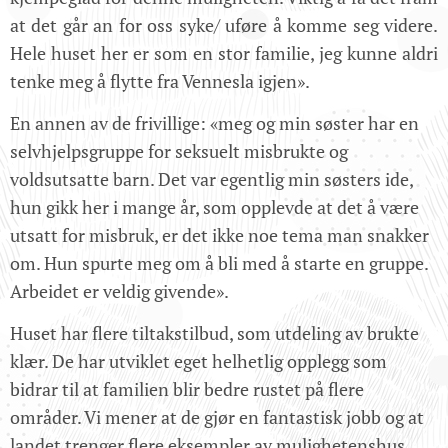
at det går an for oss syke/ uføre å komme seg videre.
Hele huset her er som en stor familie, jeg kunne aldri
tenke meg å flytte fra Vennesla igjen».
En annen av de frivillige: «meg og min søster har en
selvhjelpsgruppe for seksuelt misbrukte og
voldsutsatte barn. Det var egentlig min søsters ide,
hun gikk her i mange år, som opplevde at det å være
utsatt for misbruk, er det ikke noe tema man snakker
om. Hun spurte meg om å bli med å starte en gruppe.
Arbeidet er veldig givende».
Huset har flere tiltakstilbud, som utdeling av brukte
klær. De har utviklet eget helhetlig opplegg som
bidrar til at familien blir bedre rustet på flere
områder. Vi mener at de gjør en fantastisk jobb og at
landet trenger flere eksempler av mulighetenshus.