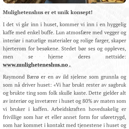
Mulighetenshus er et unik konsept!
I det vi går inn i huset, kommer vi inn i en hyggelig
kaffe med enkel buffe. Lun atmosfære med vegger og
interiør i naturlige materialer og rolige farger, skaper
hjerterom for besøkene. Stedet bør ses og oppleves,
men se hjerne deres nettside:
www.muligheteneshus.no .
Raymond Bærø er en av ild sjelene som grunnla og
som nå driver huset: «Vi har brukt rester av sagbruk
og brukte ting som folk skulle kaste. Dette gjelder alt
av interiør og invetærer i huset og 80% av maten som
vi bruker i kaffen. Arbeidskraften hovedsakelig er
frivillige som har et eller annet form for uføretrygd,
som har kommet i kontakt med tjenestene i huset og