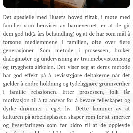
Det spesielle med Husets hoved tiltak, i møte med
familier som henvises av barnevernet, er at de gir
dem god tid(2 års behandling) og at de har som mål å
forsone medlemmene i familien, ofte over flere
generasjoner. Som metode i prosessen, bruker
dialogmøter og undervisning av traumebevistomsorg
og trygghets sirkelen. Det viser seg at deres metode
har god effekt på å bevisstgjøre deltakerne når det
gjelder å endre holdning og tydeliggjøre grunnverdier
i familie relasjonen. Etter prosessen, folk får
motivasjon til å ta ansvar for å bevare felleskapet og
dyrke drømmer i eget liv. Dette kommer av at
kulturen på arbeidsplassen skaper rom for at smerter
og livserfaringen som før bidro til at de opplevde