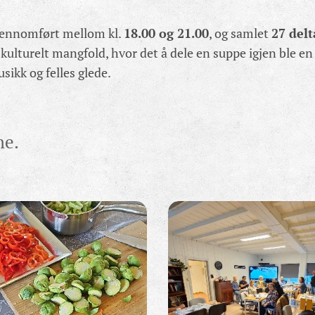
jennomført mellom kl.
18.00 og 21.00
, og samlet
27 del
g kulturelt mangfold, hvor det å dele en suppe igjen ble en
ikk og felles glede.
ne.