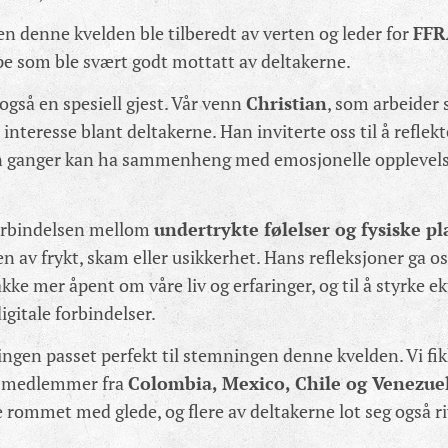
denne kvelden ble tilberedt av verten og leder for
FFR
pe som ble svært godt mottatt av deltakerne.
gså en spesiell gjest. Vår venn
Christian
, som arbeider
interesse blant deltakerne. Han inviterte oss til å refle
n ganger kan ha sammenheng med emosjonelle opplevelser
orbindelsen mellom
undertrykte følelser og fysiske pl
ten av frykt, skam eller usikkerhet. Hans refleksjoner ga 
kke mer åpent om våre liv og erfaringer, og til å styrke 
igitale forbindelser.
ngen passet perfekt til stemningen denne kvelden. Vi fi
 medlemmer fra
Colombia, Mexico, Chile og Venezue
e rommet med glede, og flere av deltakerne lot seg også 