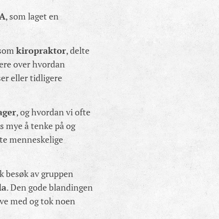
A
, som laget en
 som
kiropraktor
, delte
ktere over hvordan
 eller tidligere
ager
, og hvordan vi ofte
oss mye å tenke på og
ekte menneskelige
kk besøk av gruppen
la
. Den gode blandingen
rive med og tok noen