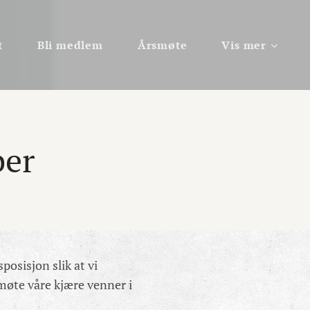
t
Bli medlem
Årsmøte
Vis mer
ber
sposisjon slik at vi
 møte våre kjære venner i