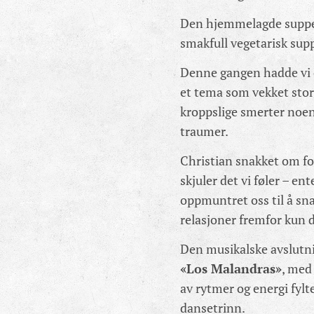
Den hjemmelagde suppen 
smakfull vegetarisk sup
Denne gangen hadde vi o
et tema som vekket stor 
kroppslige smerter noe
traumer.
Christian snakket om f
skjuler det vi føler – en
oppmuntret oss til å sna
relasjoner fremfor kun d
Den musikalske avslutni
«Los Malandras»
, med
av rytmer og energi fylt
dansetrinn.