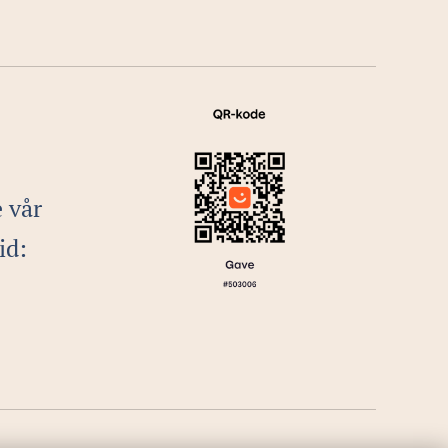
e vår
id: