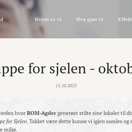
id
Hvem er vi
Hva gjør vi
Effek
ppe for sjelen - okto
15.10.2025
åneden hvor
ROM-Agder
generøst stilte sine lokaler til di
pe for Sjelen
. Takket være dette kunne vi igjen samles og
e miljø.