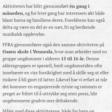
Aktiviteten har blitt gjennomført
én gang i
måneden
, og for hver gang har interessen økt både
blant barna og familiene deres. Foreldrene kan også
delta og være en del av en nær, fri og berikende
musikalsk opplevelse.
FFRA gjennomfører også den samme aktiviteten på
Oasen skole i Vennesla
, hvor man arbeider med en
gruppe ungdommer i alderen
15 til 16 år
. Denne
aldersgruppen er spesiell, fordi ungdomstiden ofte
innebærer en viss forsiktighet med å skille seg ut eller
risikere å bli gjort til latter. Likevel har vi erfart at når
det kommer en engasjerende rytme og rammen er
preget av frihet til å uttrykke seg uten press, blir
ungdommene gradvis mer deltakende.
Målet med disse aktivitetene, både for barn og