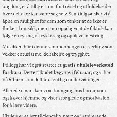
ungdom, er å tilby et rom for trivsel og utfoldelse der
hver deltaker kan være seg selv. Samtidig ønsker vi å
åpne en mulighet for dem som tenker at de ikke er
flinke til musikk, men som oppdager at de faktisk kan
følge en rytme, uttrykke seg og oppleve mestring.
Musikken blir i denne sammenhengen et verktøy som
vekker entusiasme, deltakelse og trygghet.
I tillegg har vi også startet et
gratis ukuleleverksted
for barn
. Dette tilbudet begynte i
februar
, og vi har
nå
5 barn
som deltar ukentlig i undervisningen.
Allerede i mars kan vi se framgang hos barna, som
også øver hjemme og viser stor glede og motivasjon
for å lære videre.
Ukulele er et lett tilgjengelig, nært og inspirerende