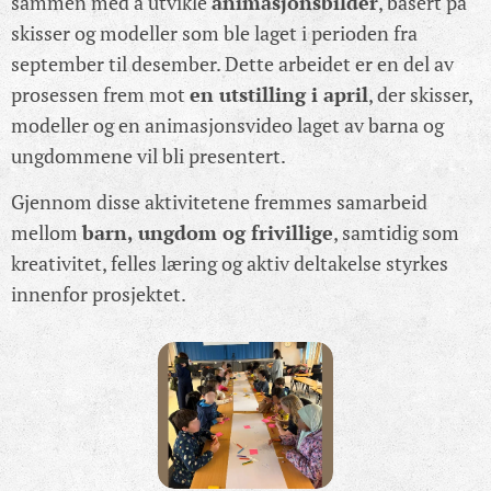
sammen med å utvikle
animasjonsbilder
, basert på
skisser og modeller som ble laget i perioden fra
september til desember. Dette arbeidet er en del av
prosessen frem mot
en utstilling i april
, der skisser,
modeller og en animasjonsvideo laget av barna og
ungdommene vil bli presentert.
Gjennom disse aktivitetene fremmes samarbeid
mellom
barn, ungdom og frivillige
, samtidig som
kreativitet, felles læring og aktiv deltakelse styrkes
innenfor prosjektet.