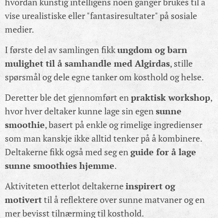
hvordan kunstig intelligens noen ganger brukes til å
vise urealistiske eller "fantasiresultater" på sosiale
medier.
I første del av samlingen fikk
ungdom og barn
mulighet til å samhandle med Algirdas
, stille
spørsmål og dele egne tanker om kosthold og helse.
Deretter ble det gjennomført en
praktisk workshop
,
hvor hver deltaker kunne lage sin egen
sunne
smoothie
, basert på enkle og rimelige ingredienser
som man kanskje ikke alltid tenker på å kombinere.
Deltakerne fikk også med seg en
guide for å lage
sunne smoothies hjemme
.
Aktiviteten etterlot deltakerne
inspirert og
motivert
til å reflektere over sunne matvaner og en
mer bevisst tilnærming til kosthold.