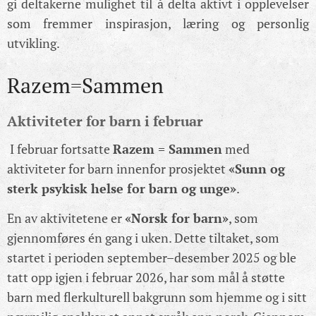
gi deltakerne mulighet til å delta aktivt i opplevelser
som fremmer inspirasjon, læring og personlig
utvikling.
Razem=Sammen
Aktiviteter for barn i februar
I februar fortsatte
Razem = Sammen
med
aktiviteter for barn innenfor prosjektet
«Sunn og
sterk psykisk helse for barn og unge»
.
En av aktivitetene er
«Norsk for barn»
, som
gjennomføres én gang i uken. Dette tiltaket, som
startet i perioden september–desember 2025 og ble
tatt opp igjen i februar 2026, har som mål å støtte
barn med flerkulturell bakgrunn som hjemme og i sitt