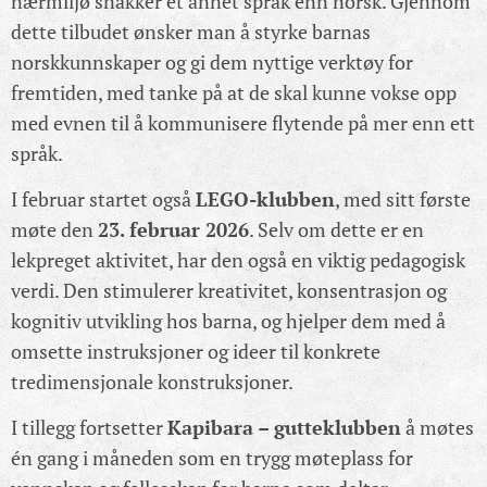
nærmiljø snakker et annet språk enn norsk. Gjennom
dette tilbudet ønsker man å styrke barnas
norskkunnskaper og gi dem nyttige verktøy for
fremtiden, med tanke på at de skal kunne vokse opp
med evnen til å kommunisere flytende på mer enn ett
språk.
I februar startet også
LEGO-klubben
, med sitt første
møte den
23. februar 2026
. Selv om dette er en
lekpreget aktivitet, har den også en viktig pedagogisk
verdi. Den stimulerer kreativitet, konsentrasjon og
kognitiv utvikling hos barna, og hjelper dem med å
omsette instruksjoner og ideer til konkrete
tredimensjonale konstruksjoner.
I tillegg fortsetter
Kapibara – gutteklubben
å møtes
én gang i måneden som en trygg møteplass for